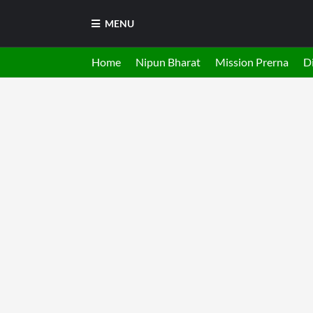
MENU
Home
Nipun Bharat
Mission Prerna
Di